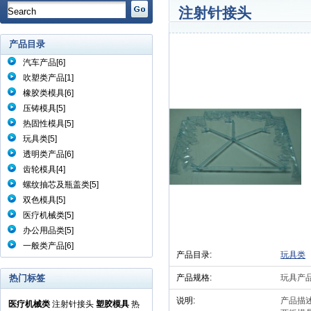
注射针接头
产品目录
汽车产品
[6]
吹塑类产品
[1]
橡胶类模具
[6]
压铸模具
[5]
热固性模具
[5]
玩具类
[5]
透明类产品
[6]
齿轮模具
[4]
螺纹抽芯及瓶盖类
[5]
双色模具
[5]
医疗机械类
[5]
办公用品类
[5]
一般类产品
[6]
产品目录:
玩具类
热门标签
产品规格:
玩具产
说明:
产品描述
医疗机械类
注射针接头
塑胶模具
热