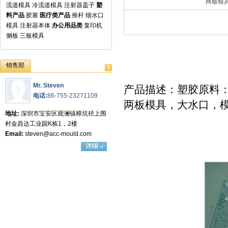
两板模具
流道模具
冷流道模具
注射器盖子
塑
料产品
胶塞
医疗类产品
推杆
细水口
模具
注射器本体
办公用品类
复印机
侧板
三板模具
销售部
Mr. Steven
产品描述：塑胶原料：
电话:
86-755-23271109
两板模具，大水口，模
地址:
深圳市宝安区观澜镇樟坑径上围
村金昌达工业园K栋1，2楼
Email:
steven@acc-mould.com