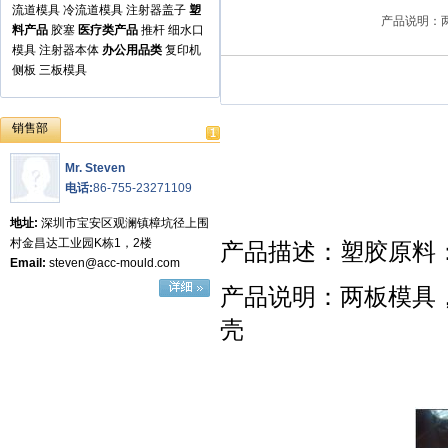
流道模具
冷流道模具
注射器盖子
塑
产品说
料产品
胶塞
医疗类产品
推杆
细水口
模具
注射器本体
办公用品类
复印机
侧板
三板模具
销售部
Mr. Steven
电话:
86-755-23271109
地址:
深圳市宝安区观澜镇樟坑径上围
产品描述：塑胶原料：
村金昌达工业园K栋1，2楼
Email:
steven@acc-mould.com
产品说明：两板模具，