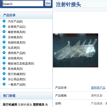
注射针接头
产品目录
汽车产品
[6]
吹塑类产品
[1]
橡胶类模具
[6]
压铸模具
[5]
热固性模具
[5]
玩具类
[5]
透明类产品
[6]
齿轮模具
[4]
螺纹抽芯及瓶盖类
[5]
双色模具
[5]
医疗机械类
[5]
办公用品类
[5]
一般类产品
[6]
产品目录:
透明类
热门标签
产品规格:
透明支
说明:
产品描
医疗机械类
注射针接头
塑胶模具
热