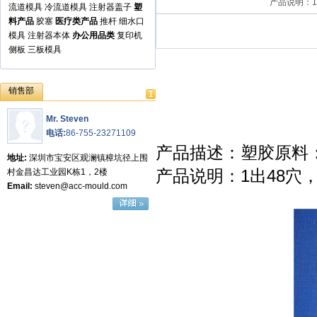
产品说
流道模具
冷流道模具
注射器盖子
塑
料产品
胶塞
医疗类产品
推杆
细水口
模具
注射器本体
办公用品类
复印机
侧板
三板模具
销售部
Mr. Steven
电话:
86-755-23271109
产品描述：塑胶原料：
地址:
深圳市宝安区观澜镇樟坑径上围
产品说明：1出48穴
村金昌达工业园K栋1，2楼
Email:
steven@acc-mould.com