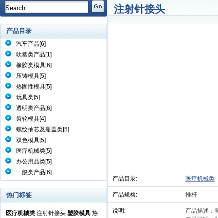
注射针接头
产品目录
汽车产品
[6]
吹塑类产品
[1]
橡胶类模具
[6]
压铸模具
[5]
热固性模具
[5]
玩具类
[5]
透明类产品
[6]
齿轮模具
[4]
螺纹抽芯及瓶盖类
[5]
双色模具
[5]
医疗机械类
[5]
办公用品类
[5]
一般类产品
[6]
产品目录:
医疗机
热门标签
产品规格:
推杆
说明:
产品描
医疗机械类
注射针接头
塑胶模具
热